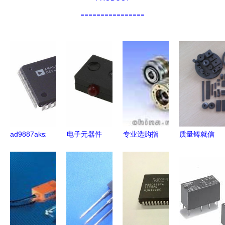
----------------
ad9887aksz
电子元器件
专业选购指
质量铸就信
170价格 库
采购实用指
南 第791页
誉，实验磁
存 规格
南 HLMP
人气电子元
铁选鑫科磁
arrow 艾睿
6300
器件现货分
业
电子元器件
F0010的价
析与推荐
采购 ic芯片
格、库存与
ic元器件 电
规格分析