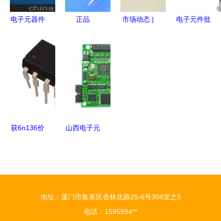
子元器件批
电子元器件
正品
市场动态 |
电子元件批
发 华强旗
批发市场现
IRF540N功
深圳星宇佳
发采购指南
舰
状 聚焦第
率
科技 电子
IC、电容、
338页供应
MOSFET
元器件批发
电阻、电感
商新趋势
批发 开启
领域的创新
等元器件厂
电子元器件
引领者
家与供应商
采购新选择
选择
获6n136价
山西电子元
格与库存全
器件市场
解析 Digi-
掘金渠道与
Key与得
价格分析探
捷、华强旗
索
地址：厦门市集美区杏林北路25-6号304室之5
舰等多渠道
电话：1595994**
采购指南