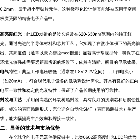
0.2mm，属于超小型贴片元件。这种微型化设计使其能够被应用于空间
极度受限的精密电子产品中。
高亮度红光
：此LED发射的是波长通常在620-630nm范围内的纯正红
光。通过先进的半导体材料和芯片工艺，它实现了在微小体积下的高光输
出。其亮度值（通常以毫坎德拉mcd衡量）显著高于常规型号，确保了在
环境光较强或需要远距离辨识的场景下，依然有清晰、醒目的显示效果。
电气特性
：典型工作电压较低（通常在1.8V-2.2V之间），工作电流小
（如20mA），符合现代电子设备的低功耗设计需求。其具有良好的正向
电压一致性和稳定的光衰特性，保证了产品长期使用的可靠性。
封装与工艺
：采用耐高温的环氧树脂封装，具有良好的抗潮湿和耐腐蚀性
能。标准的表面贴装形式，完全适合自动化SMT（表面贴装技术）生产
线，能大幅提高生产效率和焊接一致性。
二、显著的技术与市场优势
在全球化的电子元器件供应链中，此类0602高亮度红光LED的优势